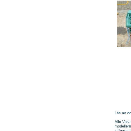
Läs av oc
Alla Volv
modellern
siffrorna