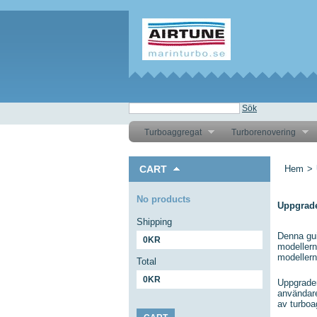
Sök
Turboaggregat
Turborenovering
CART
Hem
>
No products
Uppgrade
Shipping
Denna gui
0KR
modeller
modellern
Total
0KR
Uppgraderi
användare
av turboa