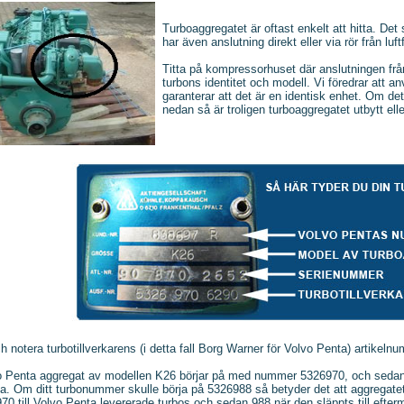
Turboaggregatet är oftast enkelt att hitta. Det
har även anslutning direkt eller via rör från luftfi
Titta på kompressorhuset där anslutningen från 
turbons identitet och modell. Vi föredrar att 
garanterar att det är en identisk enhet. Om de
nedan så är troligen turboaggregatet utbytt eller
h notera turbotillverkarens (i detta fall Borg Warner för Volvo Penta) artike
o Penta aggregat av modellen K26 börjar på med nummer 5326970, och sedan ski
a. Om ditt turbonummer skulle börja på 5326988 så betyder det att aggregatet 
 970 till Volvo Penta levererade turbos och sedan 988 när den släppts till eft