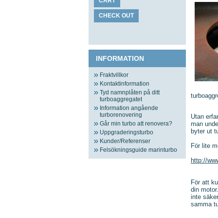
CART
CHECK OUT
INFORMATION
Fraktvillkor
Kontaktinformation
Tyd namnplåten på ditt
turboaggr
turboaggregatet
Information angående
turborenovering
Utan erfa
man under
Går min turbo att renovera?
byter ut t
Uppgraderingsturbo
Kunder/Referenser
För lite 
Felsökningsguide marinturbo
http://w
För att k
din motor
inte säke
samma tu