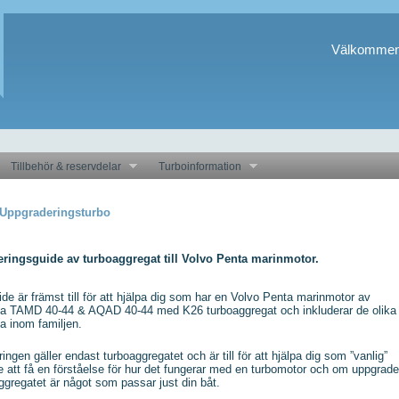
Välkommen
Tillbehör & reservdelar
Turboinformation
Uppgraderingsturbo
ringsguide av turboaggregat till Volvo Penta marinmotor.
de är främst till för att hjälpa dig som har en Volvo Penta marinmotor av
na TAMD 40-44 & AQAD 40-44 med K26 turboaggregat och inkluderar de olika
a inom familjen.
ngen gäller endast turboaggregatet och är till för att hjälpa dig som ”vanlig”
 att få en förståelse för hur det fungerar med en turbomotor och om uppgrade
ggregatet är något som passar just din båt.