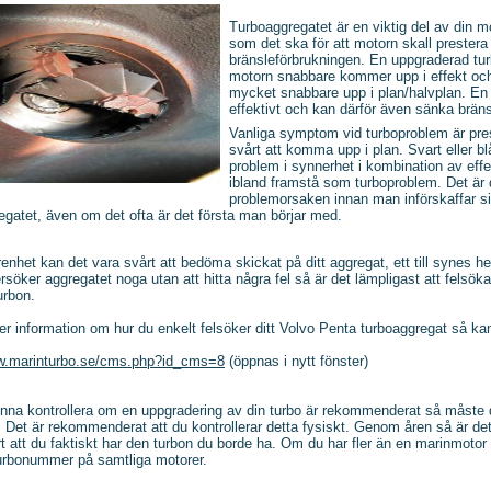
Turboaggregatet är en viktig del av din m
som det ska för att motorn skall prestera
bränsleförbrukningen. En uppgraderad tur
motorn snabbare kommer upp i effekt oc
mycket snabbare upp i plan/halvplan. En 
effektivt och kan därför även sänka brän
Vanliga symptom vid turboproblem är pr
svårt att komma upp i plan. Svart eller b
problem i synnerhet i kombination av effe
ibland framstå som turboproblem. Det är d
problemorsaken innan man införskaffar sig
egatet, även om det ofta är det första man börjar med.
renhet kan det vara svårt att bedöma skickat på ditt aggregat, ett till synes h
söker aggregatet noga utan att hitta några fel så är det lämpligast att felsö
urbon.
mer information om hur du enkelt felsöker ditt Volvo Penta turboaggregat så k
ww.marinturbo.se/cms.php?id_cms=8
(öppnas i nytt fönster)
unna kontrollera om en uppgradering av din turbo är rekommenderat så måste d
. Det är rekommenderat att du kontrollerar detta fysiskt. Genom åren så är d
rt att du faktiskt har den turbon du borde ha. Om du har fler än en marinmotor
rbonummer på samtliga motorer.