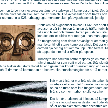
gregat med nummer 988 i mitten inte levereras med Volvo Penta färg från tillve
som en turbon kan leverera bestäms av storleken på kompressorhjulet. Det är d
et. Denna drivs via en axel som har ett turbinhjul på avgassidan som träffas oc
är samma i alla K26 turboaggregat men storleken på avgashusen skiljer sig.
Storleken på avgashuset räknas i CM2, det är ett m
avgaserna går in i turbon är innan de träffar turbinhj
fylla upp huset och därmed farten på turbinen, lit
kan det istället bildas mer mottryck och man tappar
En uppgradering som därför är vanligt är att man g
man byter till ett större kompressorhjul. Det ger
därmed hjälper dig att komma upp i plan fortare. 
så tappar du inte heller effekt på toppen.
Turbobyte kan förutom bättre respons ge en märkbar
främst maskiner som varit med ett tag. Bränslemä
ch då hjälper det större flödet till och ge en mer korrekt bränslemängd och ök
och få timmar så kommer du att behöva öka bränslemängden för att få ut mer 
När man tillsätter mer bränsle än turbon k
svartryka eftersom luft/bränsle blandning
se på en turbo som inte fungerar som den
bränsle som om turbon skulle vara hel.
Det är här storleken på inloppet på kompr
större inloppsdiameter desto mer flöde k
så är andra diametern efter snedstrecket 