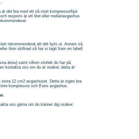
.
 är det bra med ett så stort kompressorhjul
ch respons är ett litet eller mellanavgashus
rekommenderat.
åklart rekommenderat att det byts ut. Annars så
er liten skillnad så har vi tagit fram en tabell
vna ännu) samt vilken storlek du har på
en kontakta oss om du är osäker, detta är
 stora 12 cm2 avgashuset. Detta är ingen bra
större kompressor och 8’ans avgashus.
r.
takta oss gärna om du känner dig osäker.