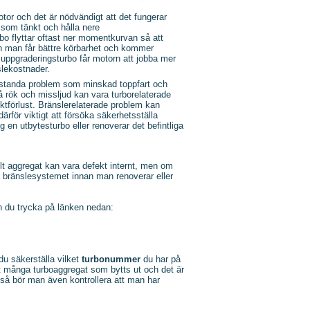
otor och det är nödvändigt att det fungerar
 som tänkt och hålla nere
bo flyttar oftast ner momentkurvan så att
h man får bättre körbarhet och kommer
uppgraderingsturbo får motorn att jobba mer
slekostnader.
estanda problem som minskad toppfart och
lå rök och missljud kan vara turborelaterade
ktförlust. Bränslerelaterade problem kan
ärför viktigt att försöka säkerhetsställa
 en utbytesturbo eller renoverar det befintliga
elt aggregat kan vara defekt internt, men om
ka bränslesystemet innan man renoverar eller
an du trycka på länken nedan:
u säkerställa vilket
turbonummer
du har på
et många turboaggregat som bytts ut och det är
 så bör man även kontrollera att man har