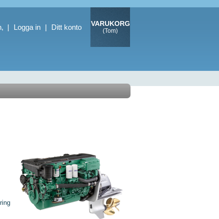
VARUKORG
, |
Logga in
|
Ditt konto
(Tom)
ring