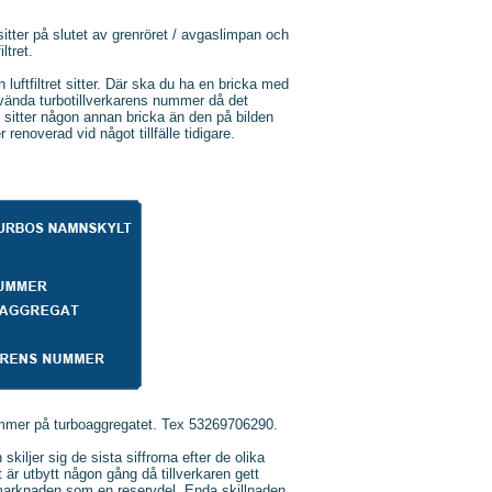
 sitter på slutet av grenröret / avgaslimpan och
ltret.
luftfiltret sitter. Där ska du ha en bricka med
använda turbotillverkarens nummer då det
t sitter någon annan bricka än den på bilden
 renoverad vid något tillfälle tidigare.
lnummer på turboaggregatet. Tex 53269706290.
ljer sig de sista siffrorna efter de olika
är utbytt någon gång då tillverkaren gett
ermarknaden som en reservdel. Enda skillnaden