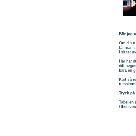
Bör jag 
Om din tu
får man s
i slutet 
Här har d
ditt avga
bara en g
Kort så r
turbokomb
Tryck på
Tabellen 
Observera