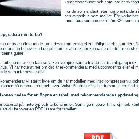
kompressorhuset och som inte är synbart
För de som endast letar hög prestanda så
och avgashus som möjligt. För körbarhet o
med stora kompressorn från K26 serien 
uppgradera min turbo?
rbo är av en äldre modell och dessutom trasig eller i dåligt skick så är det s
e efter sina behov och budget men för att enklare kunna se om det är en stor ell
av denna guide.
u turbonummer och kan se vilken kompressorstorlek du har (samtliga ej inskri
shus. Vi har noterat ner om det är rekommenderat med uppgradering eller ej m
uide som inte passar alla.
ekommenderar vi starkt byte om du har modellen med litet kompressorhjul och
ination på denna motor och även Volvo Penta har bytt ut turbon till en med 
 ikonen nedan för att öppna en tabell med rekommenderade uppdateringa
är baserad på motortyp och turbonummer. Samtliga motorer finns ej med, kon
 att du behöver en PDF läsare för tabellen.