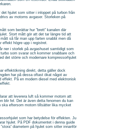
rkaren.
et hjulet som sitter i inloppet på turbon från
h drivs av motorns avgaser. Storleken på
ått som berättar hur ”brett” kanalen där
ulet. Stort mått gör att det tar längre tid att
et mått så får man upp farten snabbt men då
 effekt högre upp i registret.
år ner i storlek på avgashuset samtidigt som
 en turbo som svarar och kommer snabbare och
Med det större och modernare kompressorhjulet
 effektökning direkt, detta gäller dock
ngden har på dessa oftast ökat något av
ad effekt. På en modern diesel med elektronisk
effekt.
larar att leverera luft så kommer motorn att
en blir fel. Det är även detta fenomen du kan
 ska eftersom motorn tillsätter lika mycket
essorhjulet som har betydelse för effekten. Ju
larar hjulet. På PDF dokumentet i denna guide
”stora” diametern på hjulet som sitter innanför