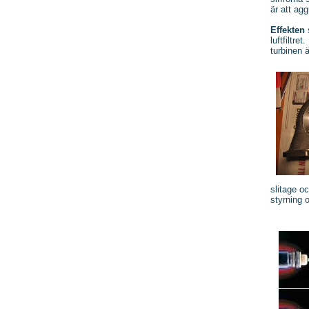
är att ag
Effekten
luftfiltr
turbinen 
slitage o
styrning 