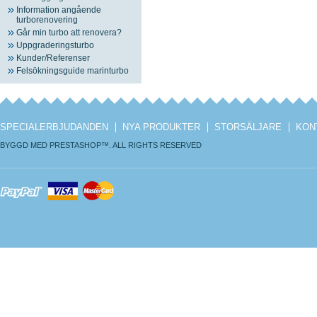
Information angående
turborenovering
Går min turbo att renovera?
Uppgraderingsturbo
Kunder/Referenser
Felsökningsguide marinturbo
SPECIALERBJUDANDEN
NYA PRODUKTER
STORSÄLJARE
KON
BYGGD MED
PRESTASHOP
™. ALL RIGHTS RESERVED