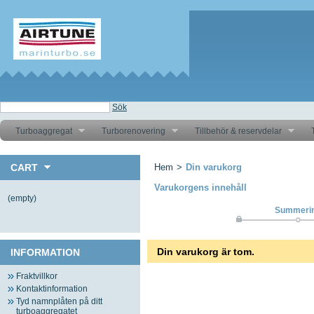
Sök
Turboaggregat
Turborenovering
Tillbehör & reservdelar
T
CART
Hem
>
Din varukorg
Varukorgens innehåll
(empty)
Summeri
Din varukorg är tom.
INFORMATION
Fraktvillkor
Kontaktinformation
Tyd namnplåten på ditt
turboaggregatet