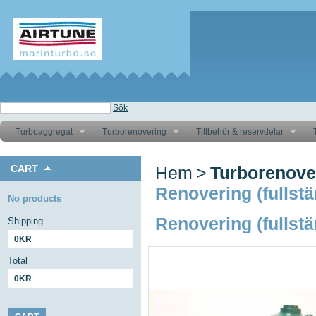
Sök
Turboaggregat
Turborenovering
Tillbehör & reservdelar
T
CART
Hem
>
Turborenove
Renovering (fullstä
No products
Renovering (fullstä
Shipping
0KR
Total
0KR